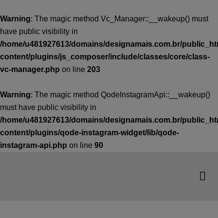
Warning
: The magic method Vc_Manager::__wakeup() must
have public visibility in
/home/u481927613/domains/designamais.com.br/public_ht
content/plugins/js_composer/include/classes/core/class-
vc-manager.php
on line
203
Warning
: The magic method QodeInstagramApi::__wakeup()
must have public visibility in
/home/u481927613/domains/designamais.com.br/public_ht
content/plugins/qode-instagram-widget/lib/qode-
instagram-api.php
on line
90