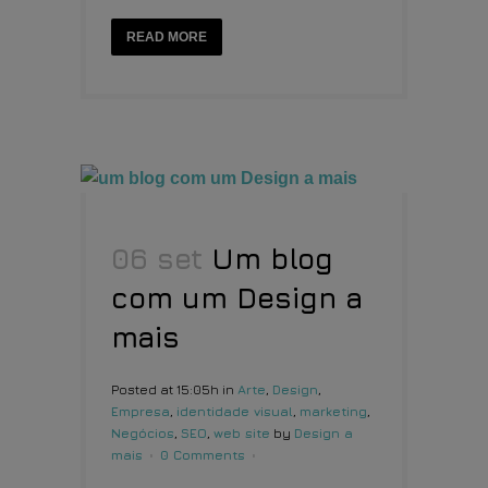
READ MORE
06 set
Um blog
com um Design a
mais
Posted at 15:05h
in
Arte
,
Design
,
Empresa
,
identidade visual
,
marketing
,
Negócios
,
SEO
,
web site
by
Design a
mais
0 Comments