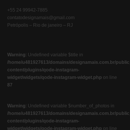
+55 24 99942-7885
contatodesignamais@gmail.com
Petrópolis – Rio de janeiro – RJ
Warning
: Undefined variable $title in
/home/u481927613/domains/designamais.com.br/public
content/plugins/qode-instagram-
widget/widgets/qode-instagram-widget.php
on line
87
Warning
: Undefined variable $number_of_photos in
/home/u481927613/domains/designamais.com.br/public
content/plugins/qode-instagram-
widget/widgets/qode-instagram-widget.php
on line