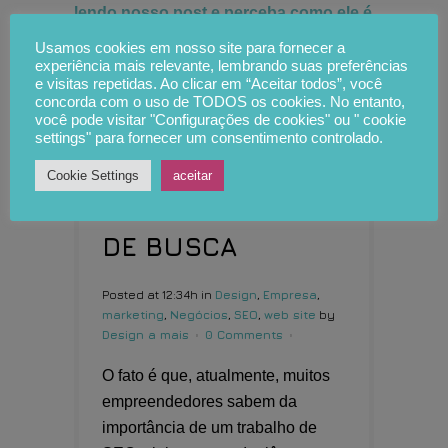
Usamos cookies em nosso site para fornecer a
experiência mais relevante, lembrando suas preferências
e visitas repetidas. Ao clicar em “Aceitar todos”, você
concorda com o uso de TODOS os cookies. No entanto,
você pode visitar "Configurações de cookies" ou " cookie
10 ago
O QUE É
settings" para fornecer um consentimento controlado.
SEO – OTIMIZAÇÃO
Cookie Settings
aceitar
DE FERRAMENTAS
DE BUSCA
Posted at 12:34h
in
Design
,
Empresa
,
marketing
,
Negócios
,
SEO
,
web site
by
Design a mais
0 Comments
O fato é que, atualmente, muitos
empreendedores sabem da
importância de um trabalho de